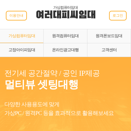
가상컴퓨터임대
여러대피씨임대
이용안내
로그인
가상컴퓨터임대
원격컴퓨터임대
원격폰보드임대
고정아이피임대
온라인광고대행
고객센터
전기세 공간절약 / 공인 IP제공
멀티뷰 셋팅대행
다양한 사용용도에 맞게
가상PC / 원격PC 등을 효과적으로 활용해보세요