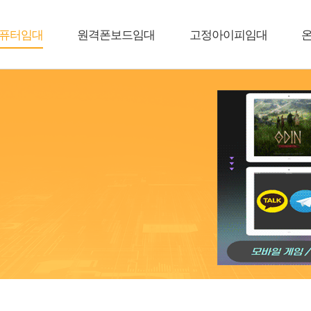
퓨터임대
원격폰보드임대
고정아이피임대