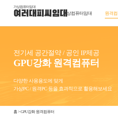
가상컴퓨터임대
여러대피씨임대
가상컴퓨터임대
원격컴
전기세 공간절약 / 공인 IP제공
GPU강화 원격컴퓨터
다양한 사용용도에 맞게
가상PC / 원격PC 등을 효과적으로 활용해보세요
홈 > GPU강화 원격컴퓨터