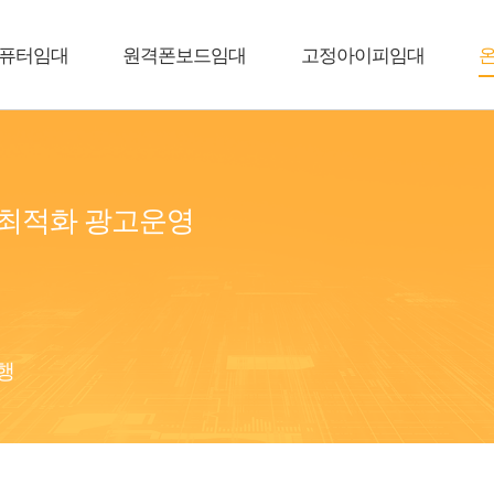
퓨터임대
원격폰보드임대
고정아이피임대
 최적화 광고운영
행