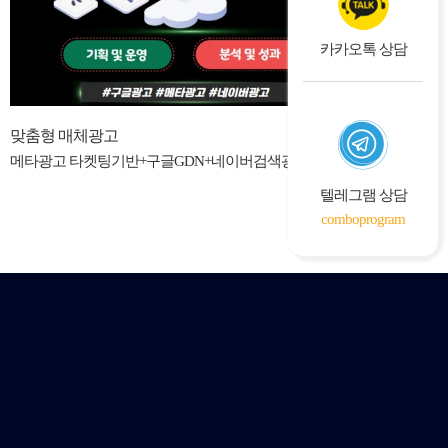
카카오톡 상담
맞춤형 매체광고
메타광고 타켓팅기반+구글GDN+네이버검색광고
텔레그램 상담
comboprogram