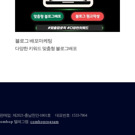
블로그 배포마케팅
다양한 키워드 맞춤형 블로그배포
판매업 : 제
2021
-충남천안-
1861호
대표번호 : 1533-7864
combop
텔레그램 :
comboprogram
단체문자발송