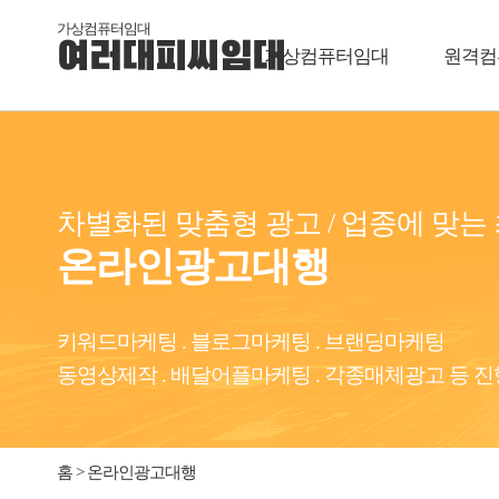
가상컴퓨터임대
여러대피씨임대
가상컴퓨터임대
원격컴
차별화된 맞춤형 광고 / 업종에 맞는
온라인광고대행
키워드마케팅 . 블로그마케팅 . 브랜딩마케팅
동영상제작 . 배달어플마케팅 . 각종매체광고 등 진
홈 > 온라인광고대행