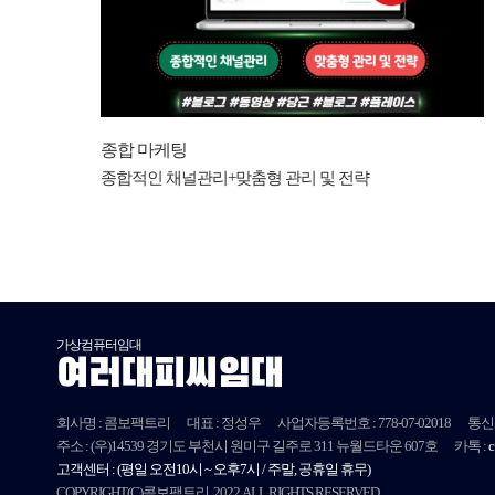
종합 마케팅
종합적인 채널관리+맞춤형 관리 및 전략
가상컴퓨터임대
여러대피씨임대
회사명 : 콤보팩트리
대표 : 정성우
사업자등록번호 :
778-07-02018
통신
주소 :
(우)14539
경기도 부천시 원미구 길주로 311 뉴월드타운 607호
카톡 :
고객센터 :
(평일 오전10시 ~ 오후7시 / 주말, 공휴일 휴무)
COPYRIGHT(C)콤보팩트리. 2022 ALL RIGHTS RESERVED