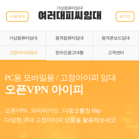
가상컴퓨터임대
여러대피씨임대
이용안내
로그인
가상컴퓨터임대
원격컴퓨터임대
원격폰보드임대
고정아이피임대
온라인광고대행
고객센터
PC용 모바일용 / 고정아이피 임대
오픈VPN 아이피
오픈VPN . 와이어가드 . 다중크롬창 Http
다양한 국내 고정아이피 상품을 활용해보세요